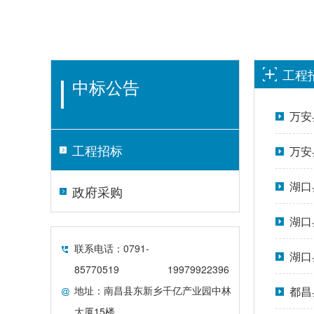
工程
中标公告
万安
工程招标
万安
湖口
政府采购
湖口
联系电话：0791-
湖口
85770519
19979922396
地址：南昌县东新乡千亿产业园中林
都昌
大厦15楼