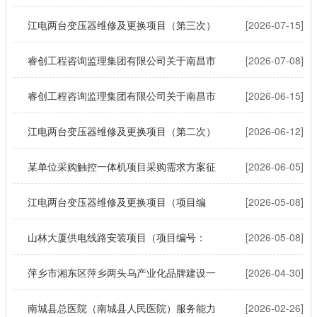
商采购公告
2028年度各执勤大队及车管所食堂食材配送
江电两台变压器维修及更换项目（第三次）
[2026-07-15]
服务项目（项目编号：RCGC-2026-GK001)
（项目编号：RCGC-2026-JC0124-2）竞争
睿创工程咨询监理集团有限公司关于南昌市
[2026-07-08]
公开招标公告
性磋商采购公告
第一中等专业学校2026-2027年保安服务项
睿创工程咨询监理集团有限公司关于南昌市
[2026-06-15]
目（第二次）（项目编号：JXRC-2026-
第一中等专业学校2026-2027年保安服务项
江电两台变压器维修及更换项目（第二次）
[2026-06-12]
CS01-1）电子化竞争性磋商采购公告
目（项目编号：JXRC-2026-CS01）电子化
（项目编号：RCGC-2026-JC0124-1）竞争
某单位采购触控一体机项目采购需求方案征
[2026-06-05]
竞争性磋商采购公告
性磋商采购公告
集公告
江电两台变压器维修及更换项目（项目编
[2026-05-08]
号：RCGC-2026-JC0124）竞争性磋商采购
山林大厦供电线路安装项目（项目编号：
[2026-05-08]
公告
RCGC-2026-JC0125）竞争性磋商采购公告
萍乡市湘东区萍乡两头乌产业化品牌建设一
[2026-04-30]
期项目-栏舍工艺设备采购项目（项目编号：
南城县总医院（南城县人民医院）服务能力
[2026-02-26]